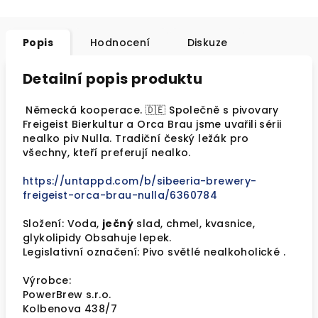
Popis
Hodnocení
Diskuze
Detailní popis produktu
Německá kooperace. 🇩🇪 Společně s pivovary
Freigeist Bierkultur a Orca Brau jsme uvařili sérii
nealko piv Nulla. Tradiční český ležák pro
všechny, kteří preferují nealko.
https://untappd.com/b/sibeeria-brewery-
freigeist-orca-brau-nulla/6360784
Složení: Voda,
ječný
slad, chmel, kvasnice,
glykolipidy Obsahuje lepek.
Legislativní označení: Pivo světlé nealkoholické .
Výrobce:
PowerBrew s.r.o.
Kolbenova 438/7