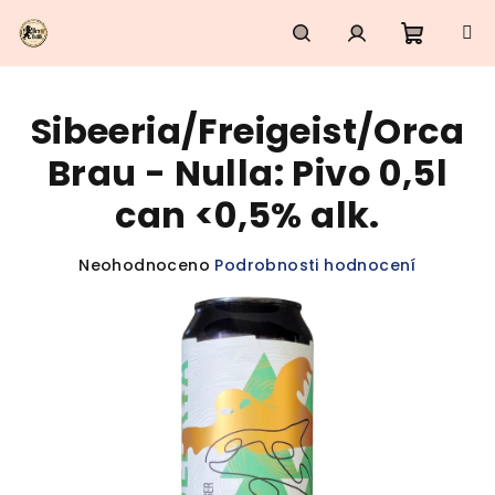
Přejít
na
obsah
Nákupn
Hledat
Přihlášení
Sibeeria/Freigeist/Orca
košík
Brau - Nulla: Pivo 0,5l
can <0,5% alk.
Průměrné
Neohodnoceno
Podrobnosti hodnocení
hodnocení
produktu
je
0,0
z
5
hvězdiček.