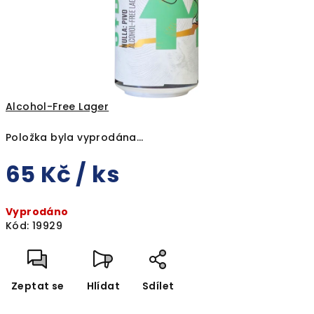
Alcohol-Free Lager
Položka byla vyprodána…
65 Kč
/ ks
Měrná
Vyprodáno
cena:
Kód:
19929
Zeptat se
Hlídat
Sdílet