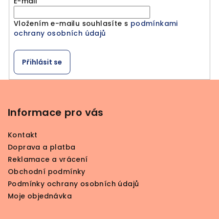
E-mail
Vložením e-mailu souhlasíte s
podmínkami
ochrany osobních údajů
Přihlásit se
Z
á
p
Informace pro vás
a
Kontakt
t
Doprava a platba
í
Reklamace a vrácení
Obchodní podmínky
Podmínky ochrany osobních údajů
Moje objednávka