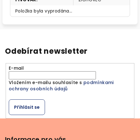
Položka byla vyprodána…
Odebírat newsletter
E-mail
Vložením e-mailu souhlasíte s
podmínkami
ochrany osobních údajů
Přihlásit se
Z
á
p
Informace pro vás