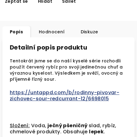
Zeptat se
Hlídat
Sdílet
Popis
Hodnocení
Diskuze
Detailní popis produktu
Tentokrát jsme se do naší kyselé série rozhodli
použít červený rybíz pro svoji jedinečnou chuť a
výraznou kyselost. Výsledkem je svěží, ovocný a
příjemně řízný sour.
https://untappd.com/b/rodinny-pivovar-
zichovec-sour-redcurrant-12/6698015
Složení:
Voda,
ječný
pšeničný
slad, rybíz,
chmelové produkty. Obsahuje
lepek
.