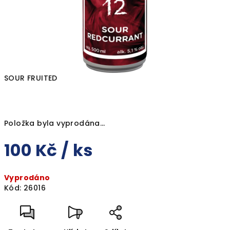
SOUR FRUITED
Položka byla vyprodána…
100 Kč
/ ks
Měrná
Vyprodáno
cena:
Kód:
26016