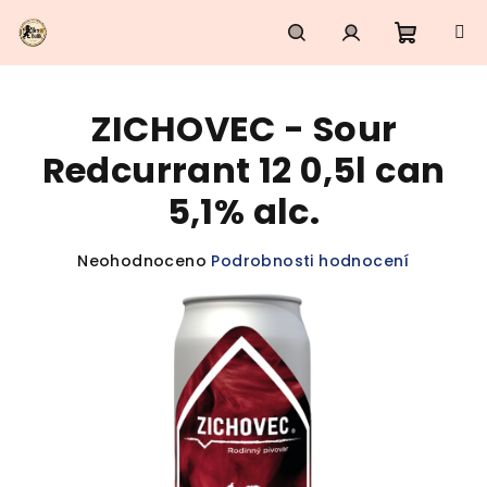
Přejít
na
obsah
Nákupn
Hledat
Přihlášení
ZICHOVEC - Sour
košík
Redcurrant 12 0,5l can
5,1% alc.
Průměrné
Neohodnoceno
Podrobnosti hodnocení
hodnocení
produktu
je
0,0
z
5
hvězdiček.