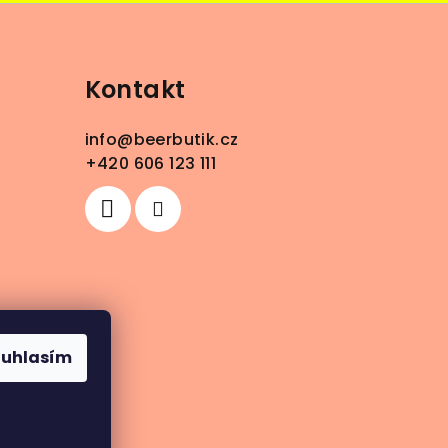
Kontakt
info
@
beerbutik.cz
+420 606 123 111
ouhlasím