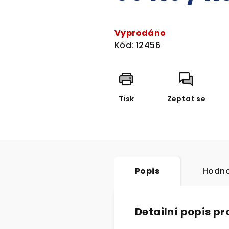
Měrná
cena:
Vyprodáno
Kód:
12456
Tisk
Zeptat se
Popis
Hodno
Detailní popis p