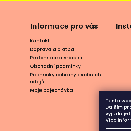
Z
á
Informace pro vás
Ins
p
a
Kontakt
t
Doprava a platba
Reklamace a vrácení
í
Obchodní podmínky
Podmínky ochrany osobních
údajů
Moje objednávka
Tento web
Dalším pr
vyjadřujet
Více info
S