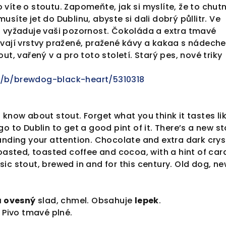
víte o stoutu. Zapomeňte, jak si myslíte, že to chutn
síte jet do Dublinu, abyste si dali dobrý půllitr. Ve
a vyžaduje vaši pozornost. Čokoláda a extra tmavé
ávají vrstvy pražené, pražené kávy a kakaa s nádech
ut, vařený v a pro toto století. Starý pes, nové triky
/b/brewdog-black-heart/5310318
 know about stout. Forget what you think it tastes lik
o to Dublin to get a good pint of it. There’s a new s
anding your attention. Chocolate and extra dark crys
roasted, toasted coffee and cocoa, with a hint of ca
ic stout, brewed in and for this century. Old dog, n
a ovesný
slad, chmel. Obsahuje
lepek
.
Pivo tmavé plné.