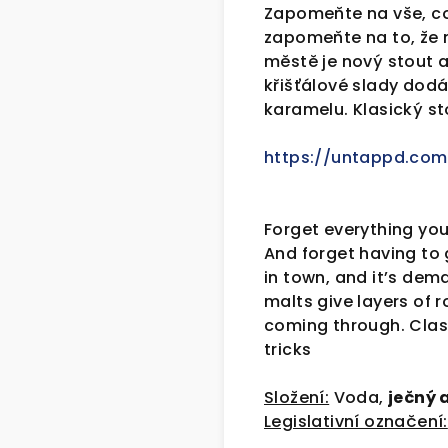
Zapomeňte na vše, co 
zapomeňte na to, že mu
městě je nový stout 
křišťálové slady dod
karamelu. Klasický sto
https://untappd.com
Forget everything you
And forget having to g
in town, and it’s dem
malts give layers of 
coming through. Class
tricks
Složení:
Voda,
ječný 
Legislativní označení: