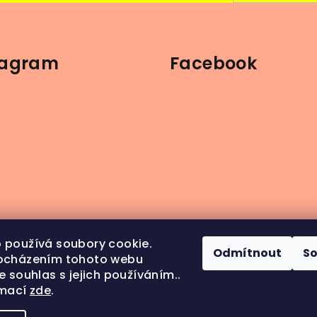
tagram
Facebook
 používá soubory cookie.
Odmítnout
S
ocházením tohoto webu
e souhlas s jejich používáním..
rmací
zde
.
ledovat na Instagramu