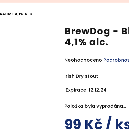
440ML 4,1% ALC.
BrewDog - B
4,1% alc.
Průměrné
Neohodnoceno
Podrobnos
hodnocení
produktu
Irish Dry stout
je
0,0
Expirace: 12.12.24
z
5
Položka byla vyprodána…
hvězdiček.
99 Kč
/ k