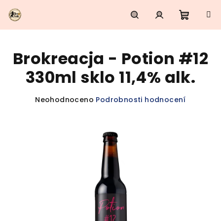
Přejít
na
obsah
Nákupn
Hledat
Přihlášení
Brokreacja - Potion #12
košík
330ml sklo 11,4% alk.
Průměrné
Neohodnoceno
Podrobnosti hodnocení
hodnocení
produktu
je
0,0
z
5
hvězdiček.