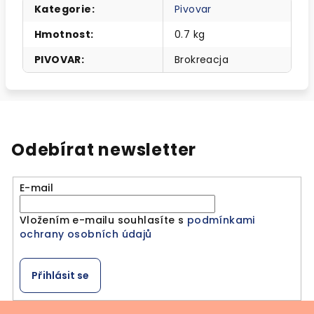
Kategorie
:
Pivovar
Hmotnost
:
0.7 kg
PIVOVAR
:
Brokreacja
Odebírat newsletter
E-mail
Vložením e-mailu souhlasíte s
podmínkami
ochrany osobních údajů
Přihlásit se
Z