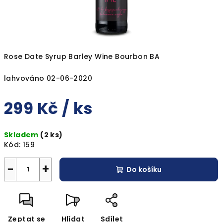
Rose Date Syrup Barley Wine Bourbon BA
lahvováno 02-06-2020
299 Kč
/ ks
Měrná
Skladem
(2 ks)
cena:
Kód:
159
−
+
Do košíku
Zeptat se
Hlídat
Sdílet