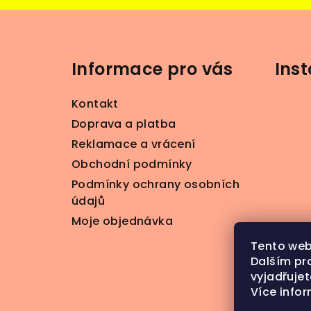
Z
á
Informace pro vás
Ins
p
a
Kontakt
t
Doprava a platba
Reklamace a vrácení
í
Obchodní podmínky
Podmínky ochrany osobních
údajů
Moje objednávka
Tento web
Dalším pr
vyjadřujet
Více info
S