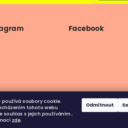
tagram
Facebook
 používá soubory cookie.
Odmítnout
S
ocházením tohoto webu
e souhlas s jejich používáním..
rmací
zde
.
ledovat na Instagramu