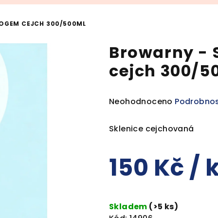
LOGEM CEJCH 300/500ML
Browarny - 
cejch 300/5
Průměrné
Neohodnoceno
Podrobnos
hodnocení
produktu
Sklenice cejchovaná
je
0,0
150 Kč
/ 
z
5
hvězdiček.
Měrná
cena:
Skladem
(>5 ks)