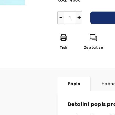
Kód:
14906
−
+
Tisk
Zeptat se
Popis
Hodno
Detailní popis p