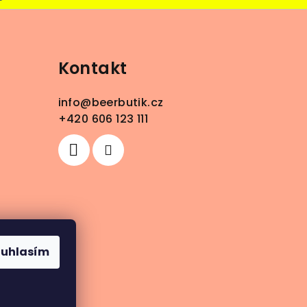
Kontakt
info
@
beerbutik.cz
+420 606 123 111
ouhlasím