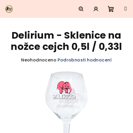
Přejít
na
obsah
Nákupn
Hledat
Přihlášení
Delirium - Sklenice na
košík
nožce cejch 0,5l / 0,33l
Průměrné
Neohodnoceno
Podrobnosti hodnocení
hodnocení
produktu
je
0,0
z
5
hvězdiček.