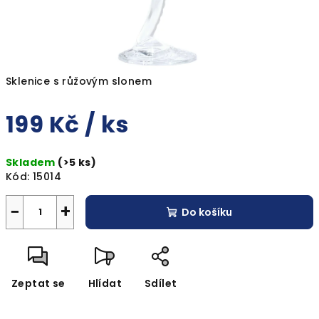
Sklenice s růžovým slonem
199 Kč
/ ks
Měrná
Skladem
(>5 ks)
cena:
Kód:
15014
−
+
Do košíku
Zeptat se
Hlídat
Sdílet