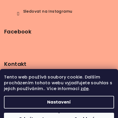
Sledovat na Instagramu
Facebook
Kontakt
info
@
beerbutik.cz
Tento web používá soubory cookie. Dalším
+420 606 123 111
procházením tohoto webu vyjadřujete souhlas s
jejich používáním.. Více informací
zde
.
Nastavení
Copyright 2026
BeerButik
. Všechna práva
vyhrazena.