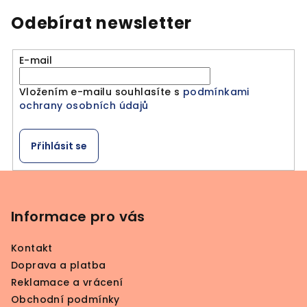
Odebírat newsletter
E-mail
Vložením e-mailu souhlasíte s
podmínkami
ochrany osobních údajů
Přihlásit se
Z
á
p
Informace pro vás
a
Kontakt
t
Doprava a platba
í
Reklamace a vrácení
Obchodní podmínky