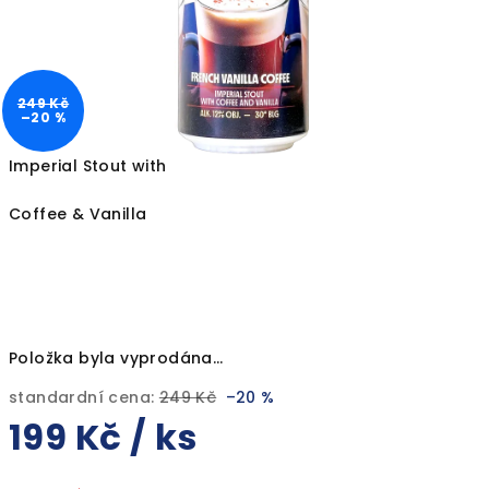
249 Kč
–20 %
Imperial Stout with
Coffee & Vanilla
Položka byla vyprodána…
standardní cena:
249 Kč
–20 %
199 Kč
/ ks
Měrná