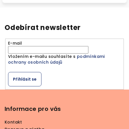
Odebírat newsletter
E-mail
Vložením e-mailu souhlasíte s
podmínkami
ochrany osobních údajů
Přihlásit se
Z
á
p
Informace pro vás
a
Kontakt
t