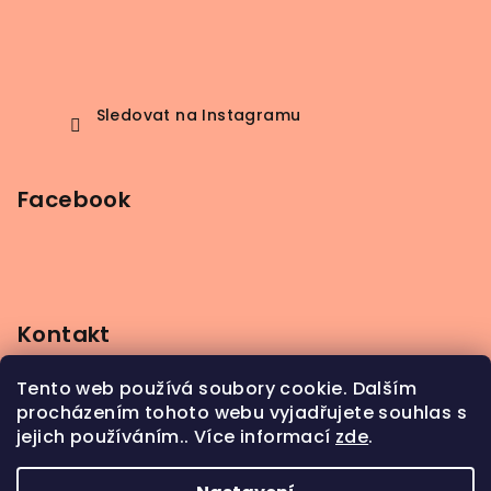
Sledovat na Instagramu
Facebook
Kontakt
info
@
beerbutik.cz
Tento web používá soubory cookie. Dalším
+420 606 123 111
procházením tohoto webu vyjadřujete souhlas s
jejich používáním.. Více informací
zde
.