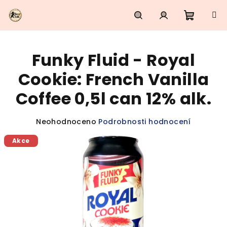
Přejít
na
obsah
Nákupn
Hledat
Přihlášení
Funky Fluid - Royal
košík
Cookie: French Vanilla
Coffee 0,5l can 12% alk.
Průměrné
Neohodnoceno
Podrobnosti hodnocení
hodnocení
Akce
produktu
je
0,0
z
5
hvězdiček.