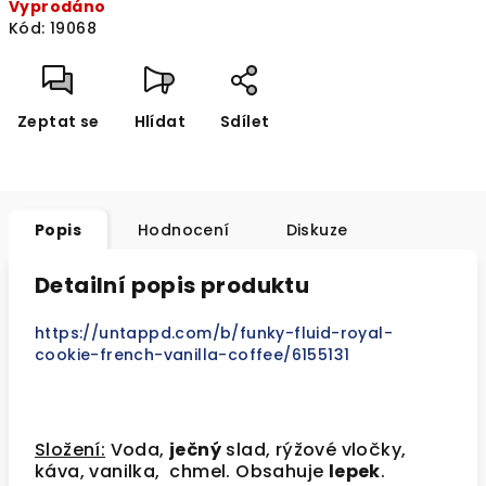
Vyprodáno
cena:
Kód:
19068
Zeptat se
Hlídat
Sdílet
Popis
Hodnocení
Diskuze
Detailní popis produktu
https://untappd.com/b/funky-fluid-royal-
cookie-french-vanilla-coffee/6155131
Složení:
Voda,
ječný
slad, rýžové vločky,
káva, vanilka, chmel. Obsahuje
lepek
.