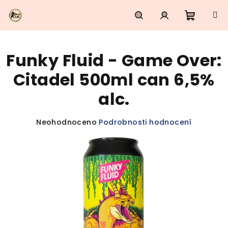
Přejít
na
obsah
Nákupn
Hledat
Přihlášení
Funky Fluid - Game Over:
košík
Citadel 500ml can 6,5%
alc.
Průměrné
Neohodnoceno
Podrobnosti hodnocení
hodnocení
produktu
je
0,0
z
5
hvězdiček.