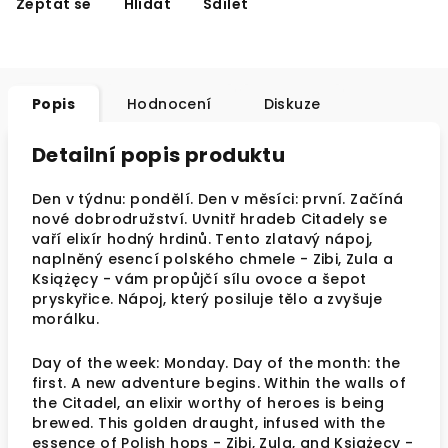
Zeptat se
Hlídat
Sdílet
Popis
Hodnocení
Diskuze
Detailní popis produktu
Den v týdnu: pondělí. Den v měsíci: první. Začíná
nové dobrodružství. Uvnitř hradeb Citadely se
vaří elixír hodný hrdinů. Tento zlatavý nápoj,
naplněný esencí polského chmele - Zibi, Zula a
Książęcy - vám propůjčí sílu ovoce a šepot
pryskyřice. Nápoj, který posiluje tělo a zvyšuje
morálku.
Day of the week: Monday. Day of the month: the
first. A new adventure begins. Within the walls of
the Citadel, an elixir worthy of heroes is being
brewed. This golden draught, infused with the
essence of Polish hops - Zibi, Zula, and Książęcy -