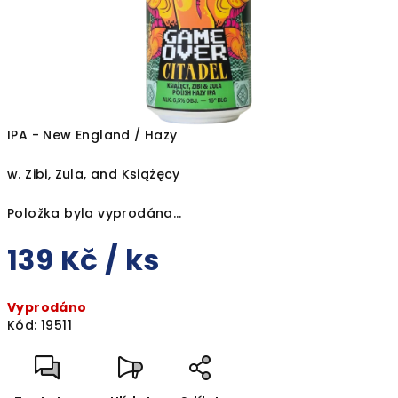
IPA - New England / Hazy
w. Zibi, Zula, and Książęcy
Položka byla vyprodána…
139 Kč
/ ks
Měrná
Vyprodáno
cena:
Kód:
19511