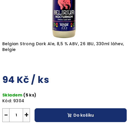
Belgian Strong Dark Ale, 8,5 % ABV, 26 IBU, 330ml láhev,
Belgie
94 Kč
/ ks
Měrná
Skladem
(5 ks)
cena:
Kód:
9304
−
+
Do košíku