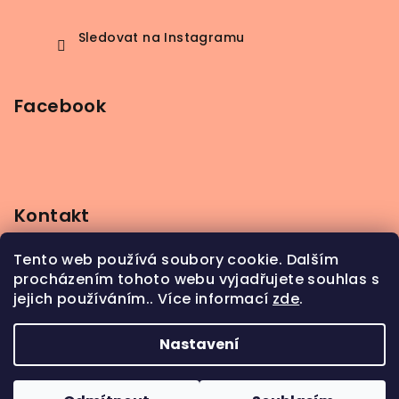
Sledovat na Instagramu
Facebook
Kontakt
info
@
beerbutik.cz
Tento web používá soubory cookie. Dalším
+420 606 123 111
procházením tohoto webu vyjadřujete souhlas s
jejich používáním.. Více informací
zde
.
Nastavení
Copyright 2026
BeerButik
. Všechna práva
vyhrazena.