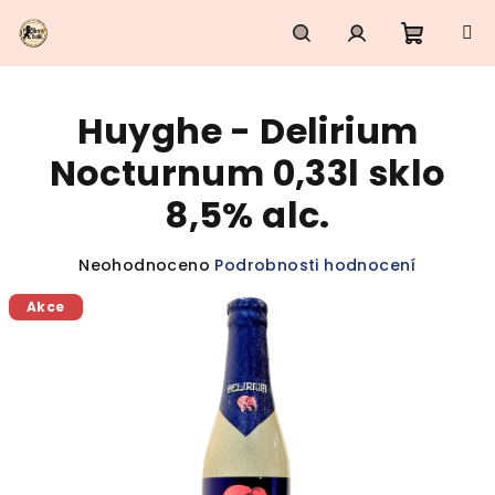
Přejít
na
obsah
Nákupn
Hledat
Přihlášení
Huyghe - Delirium
košík
Nocturnum 0,33l sklo
8,5% alc.
Průměrné
Neohodnoceno
Podrobnosti hodnocení
hodnocení
Akce
produktu
je
0,0
z
5
hvězdiček.