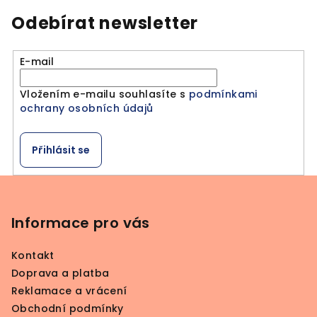
Odebírat newsletter
E-mail
Vložením e-mailu souhlasíte s
podmínkami
ochrany osobních údajů
Přihlásit se
Z
á
p
Informace pro vás
a
Kontakt
t
Doprava a platba
í
Reklamace a vrácení
Obchodní podmínky