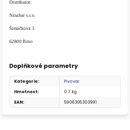
Distributor:
Ninabar s.r.o.
Šimáčkova 3
62800 Brno
Doplňkové parametry
Kategorie
:
Pivovar
Hmotnost
:
0.7 kg
EAN
:
5906395303991