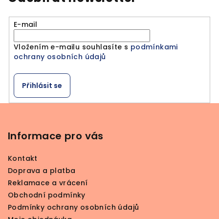
E-mail
Vložením e-mailu souhlasíte s
podmínkami
ochrany osobních údajů
Přihlásit se
Z
á
p
Informace pro vás
a
Kontakt
t
Doprava a platba
í
Reklamace a vrácení
Obchodní podmínky
Podmínky ochrany osobních údajů