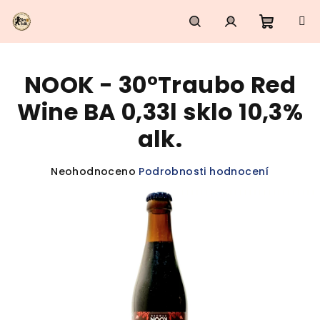
Přejít
na
obsah
Nákupn
Hledat
Přihlášení
NOOK - 30°Traubo Red
košík
Wine BA 0,33l sklo 10,3%
alk.
Průměrné
Neohodnoceno
Podrobnosti hodnocení
hodnocení
produktu
je
0,0
z
5
hvězdiček.