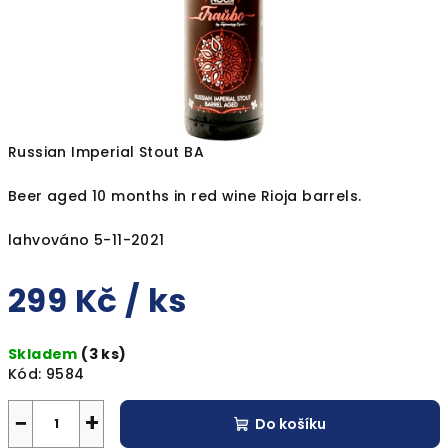
Russian Imperial Stout BA
Beer aged 10 months in red wine Rioja barrels.
lahvováno 5-11-2021
299 Kč
/ ks
Měrná
Skladem
(3 ks)
cena:
Kód:
9584
−
+
Do košíku