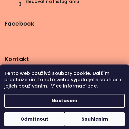
Sledovat na Instagramu
Facebook
Kontakt
info
@
beerbutik.cz
Tento web používá soubory cookie. Dalším
+420 606 123 111
procházením tohoto webu vyjadřujete souhlas s
jejich používáním.. Více informací
zde
.
Nastavení
Copyright 2026
BeerButik
. Všechna práva
vyhrazena.
Odmítnout
Souhlasím
Vytvořil Shoptet