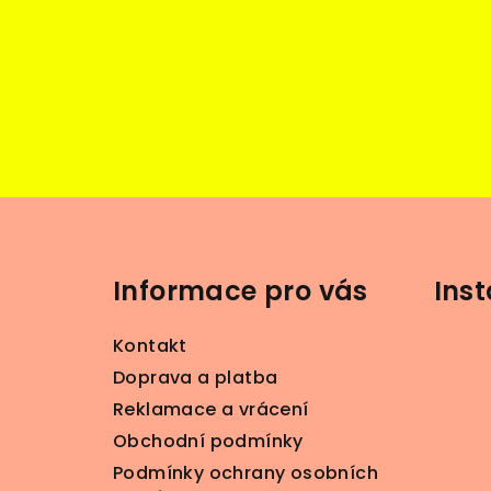
Z
á
Informace pro vás
Ins
p
a
Kontakt
t
Doprava a platba
Reklamace a vrácení
í
Obchodní podmínky
Podmínky ochrany osobních