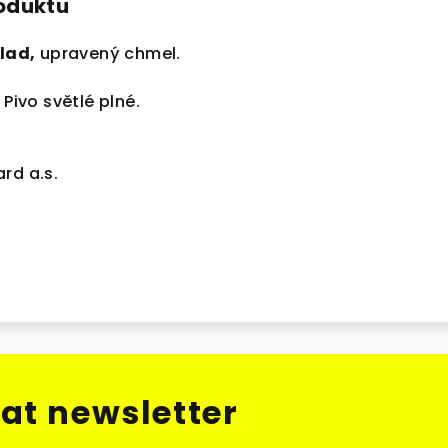
roduktu
slad
,
upravený chmel.
 Pivo světlé plné.
rd a.s.
at newsletter