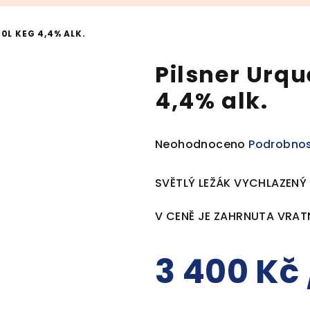
30L KEG 4,4% ALK.
Pilsner Urque
4,4% alk.
Průměrné
Neohodnoceno
Podrobnos
hodnocení
produktu
SVĚTLÝ LEŽÁK VYCHLAZENÝ
je
0,0
V CENĚ JE ZAHRNUTA VRAT
z
5
3 400 Kč
hvězdiček.
Měrná