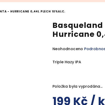
TA - HURRICANE 0,44L PLECH 10%ALC.
Basqueland 
Hurricane 0,
Průměrné
Neohodnoceno
Podrobnos
hodnocení
produktu
Triple Hazy IPA
je
0,0
z
5
Položka byla vyprodána…
hvězdiček.
199 Kč
/ 