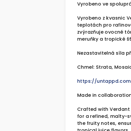
Vyrobeno ve spoluprác
Vyrobeno z kvasnic V
teplotách pro rafinov
zvýrazňuje ovocné tón
meruňky a tropické š
Nezastavitelná síla př
Chmel: Strata, Mosaic
https://untappd.co
Made in collaboration
Crafted with Verdant
for a refined, malty-
the fruity notes, ensu
tropical juice flavors.