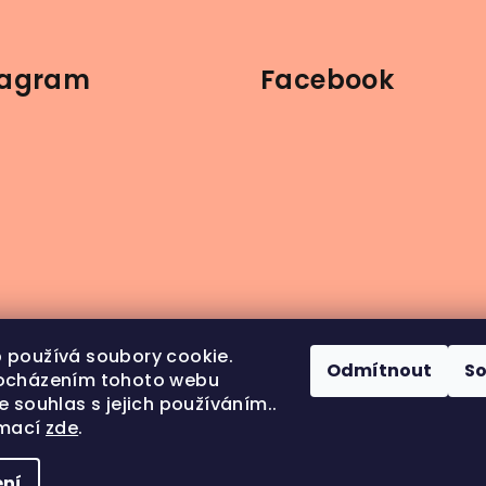
tagram
Facebook
 používá soubory cookie.
Odmítnout
S
ocházením tohoto webu
e souhlas s jejich používáním..
rmací
zde
.
ledovat na Instagramu
ní