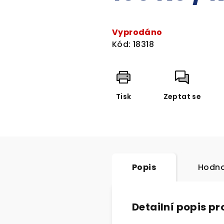
Měrná
cena:
Vyprodáno
Kód:
18318
Tisk
Zeptat se
Popis
Hodno
Detailní popis p