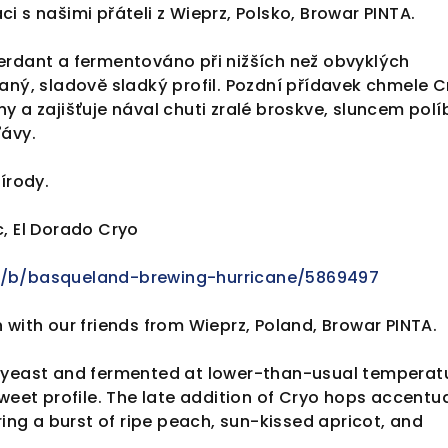
i s našimi přáteli z Wieprz, Polsko, Browar PINTA.
erdant a fermentováno při nižších než obvyklých
aný, sladově sladký profil. Pozdní přídavek chmele C
y a zajišťuje nával chuti zralé broskve, sluncem pol
ťávy.
írody.
, El Dorado Cryo
m/b/basqueland-brewing-hurricane/5869497
 with our friends from Wieprz, Poland, Browar PINTA.
 yeast and fermented at lower-than-usual temperat
sweet profile. The late addition of Cryo hops accentu
ring a burst of ripe peach, sun-kissed apricot, and