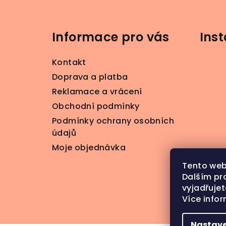
Z
á
Informace pro vás
Ins
p
a
Kontakt
t
Doprava a platba
Reklamace a vrácení
í
Obchodní podmínky
Podmínky ochrany osobních
údajů
Moje objednávka
Tento web
Dalším pr
vyjadřujet
Více info
S
Nastave