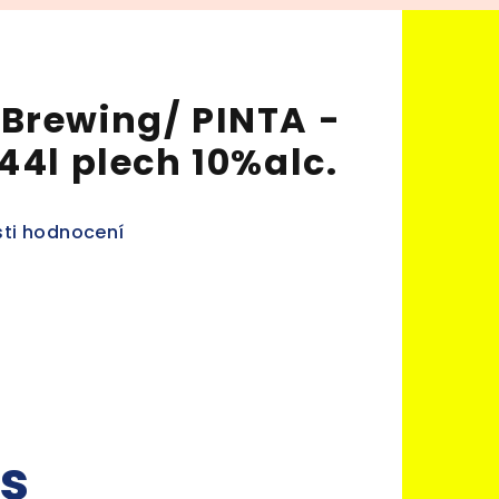
Brewing/ PINTA -
44l plech 10%alc.
ti hodnocení
ks