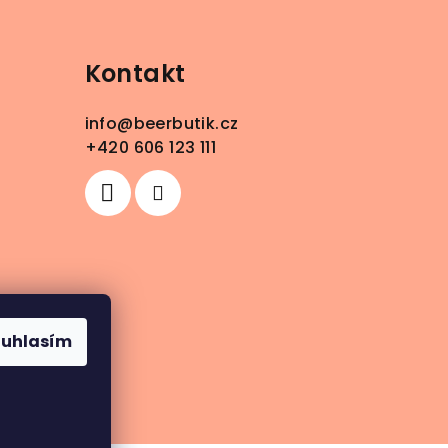
Kontakt
info
@
beerbutik.cz
+420 606 123 111
ouhlasím