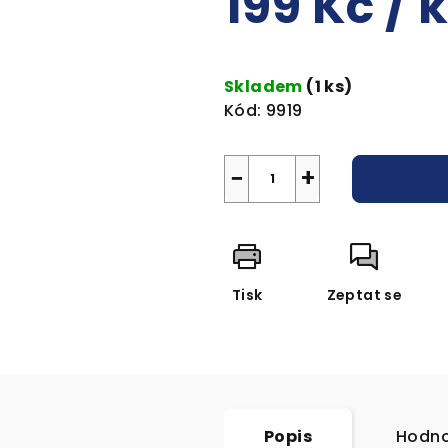
199 Kč
/ 
Měrná
cena:
Skladem
(1 ks)
Kód:
9919
−
+
Tisk
Zeptat se
Popis
Hodno