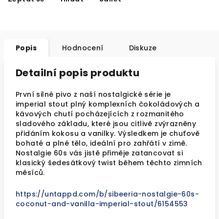
Popis
Hodnocení
Diskuze
Detailní popis produktu
První silné pivo z naší nostalgické série je
imperial stout plný komplexních čokoládových a
kávových chutí pocházejících z rozmanitého
sladového základu, které jsou citlivě zvýrazněny
přidáním kokosu a vanilky. Výsledkem je chuťově
bohaté a plné tělo, ideální pro zahřátí v zimě.
Nostalgie 60s vás jistě přiměje zatancovat si
klasický šedesátkový twist během těchto zimních
měsíců.
https://untappd.com/b/sibeeria-nostalgie-60s-
coconut-and-vanilla-imperial-stout/6154553