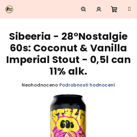
Přejít
na
obsah
Nákupn
Hledat
Přihlášení
Sibeeria - 28°Nostalgie
košík
60s: Coconut & Vanilla
Imperial Stout - 0,5l can
11% alk.
Průměrné
Neohodnoceno
Podrobnosti hodnocení
hodnocení
produktu
je
0,0
z
5
hvězdiček.