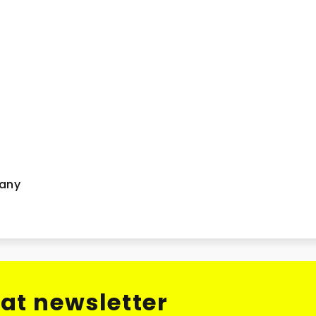
čany
at newsletter