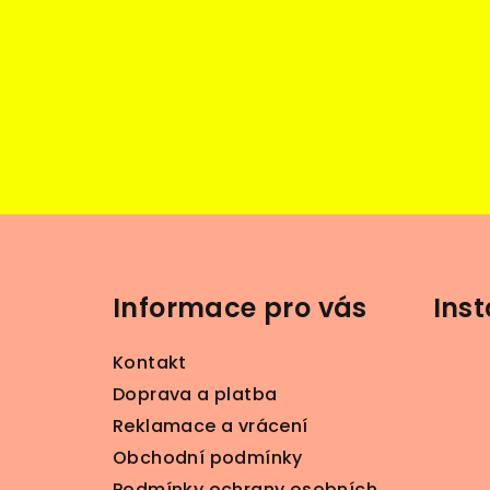
Z
á
Informace pro vás
Ins
p
a
Kontakt
t
Doprava a platba
Reklamace a vrácení
í
Obchodní podmínky
Podmínky ochrany osobních