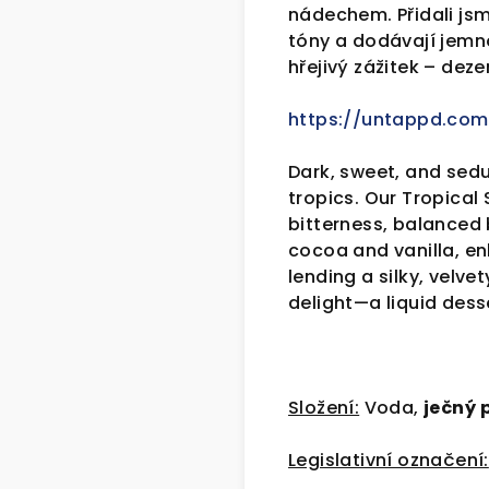
nádechem. Přidali js
tóny a dodávají jemn
hřejivý zážitek – dez
https://untappd.co
Dark, sweet, and sedu
tropics. Our Tropical
bitterness, balanced
cocoa and vanilla, e
lending a silky, velve
delight—a liquid dess
Složení:
Voda,
ječný
Legislativní označení: