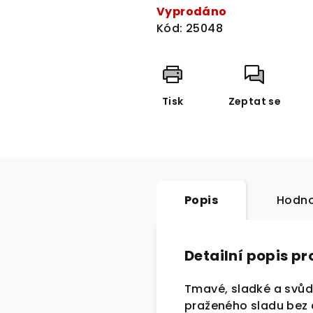
cena:
Vyprodáno
Kód:
25048
Tisk
Zeptat se
Popis
Hodno
Detailní popis p
Tmavé, sladké a svůd
praženého sladu bez 