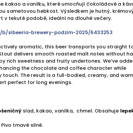
me kakao a vanilku, které umocňují čokoládové a káv
ou sametovou hebkost. Výsledkem je hutný, krémov
ert v tekuté podobě, ideální na dlouhé večery.
m/b/sibeeria-brewery-podzim-2025/6433253
ctively aromatic, this beer transports you straight t
 Stout delivers smooth roasted malt notes without h
 by rich sweetness and fruity undertones. We’ve add
nhancing the chocolate and coffee character while
ty touch. The result is a full-bodied, creamy, and war
ert perfect for long evenings.
pšeničný
slad, kakao, vanilka, chmel. Obsahuje
lepe
Pivo tmavé silné.