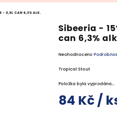
 - 0,5L CAN 6,3% ALK.
Sibeeria - 1
can 6,3% alk
Průměrné
Neohodnoceno
Podrobnos
hodnocení
produktu
Tropical Stout
je
0,0
Položka byla vyprodána…
z
5
84 Kč
/ k
hvězdiček.
Měrná