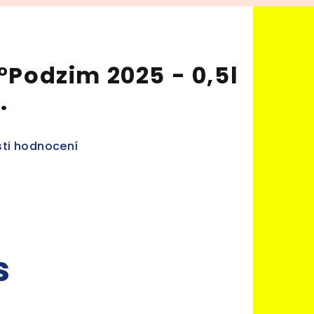
5°Podzim 2025 - 0,5l
.
ti hodnocení
s