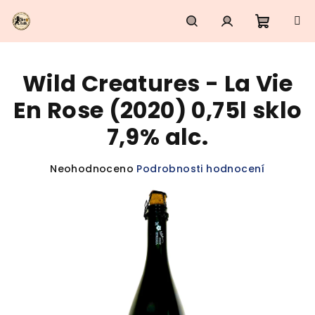
Přejít
na
obsah
Nákupn
Hledat
Přihlášení
Wild Creatures - La Vie
košík
En Rose (2020) 0,75l sklo
7,9% alc.
Průměrné
Neohodnoceno
Podrobnosti hodnocení
hodnocení
produktu
je
0,0
z
5
hvězdiček.