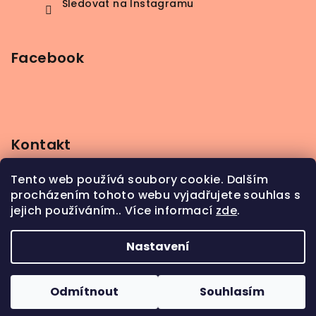
Sledovat na Instagramu
Facebook
Kontakt
info
@
beerbutik.cz
Tento web používá soubory cookie. Dalším
+420 606 123 111
procházením tohoto webu vyjadřujete souhlas s
jejich používáním.. Více informací
zde
.
Nastavení
Copyright 2026
BeerButik
. Všechna práva
vyhrazena.
Odmítnout
Souhlasím
Vytvořil Shoptet