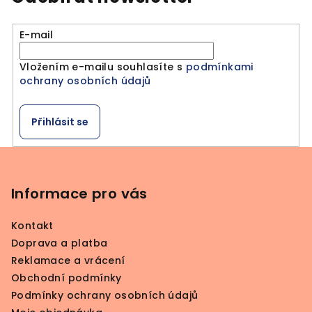
E-mail
Vložením e-mailu souhlasíte s
podmínkami
ochrany osobních údajů
Přihlásit se
Z
á
p
Informace pro vás
a
Kontakt
t
Doprava a platba
í
Reklamace a vrácení
Obchodní podmínky
Podmínky ochrany osobních údajů