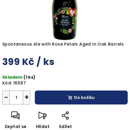
Spontaneous Ale with Rose Petals Aged In Oak Barrels
399 Kč
/ ks
Měrná
Skladem
(1 ks)
cena:
Kód:
16597
−
+
Do košíku
Zeptat se
Hlídat
Sdílet