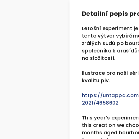
Detailní popis p
Letošní experiment je
tento výtvor vybíráme
zrálých sudů po bour
společníka k arašídů
na složitosti.
Ilustrace pro naši sér
kvalitu piv.
https://untappd.com
2021/4658602
This year’s experiment
this creation we choo
months aged bourbon 