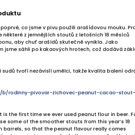
roduktu
 poprvé, co jsme v pivu použili arašídovou mouku. Pr
 některé z jemnějších stoutů z letošních 18 měsíců
bonu, aby chuť arašídů skutečně vynikla. Jako
m jsme sáhli po kakaových hrotech, což dodává zák
ii sudů tvoří nezávislí umělci, takže kvalita balení odr
/b/rodinny-pivovar-zichovec-peanut-cacao-stout
 is the first time we ever used peanut flour in beer. F
se some of the smoother stouts from this year’s 18
barrels, so that the peanut flavour really comes