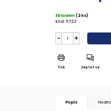
Měrná
cena:
Skladem
(2 ks)
Kód:
11722
−
+
Tisk
Zeptat se
Popis
Hodno