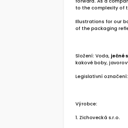
forward. As a compan
to the complexity of 
Illustrations for our 
of the packaging refle
Složení: Voda,
ječné 
kakové boby, javorov
Legislativní označení:
Výrobce:
1. Zichovecká s.r.o.