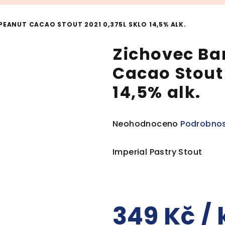
PEANUT CACAO STOUT 2021 0,375L SKLO 14,5% ALK.
Zichovec Ba
Cacao Stout 
14,5% alk.
Průměrné
Neohodnoceno
Podrobnos
hodnocení
produktu
Imperial Pastry Stout
je
0,0
z
5
349 Kč
/ 
hvězdiček.