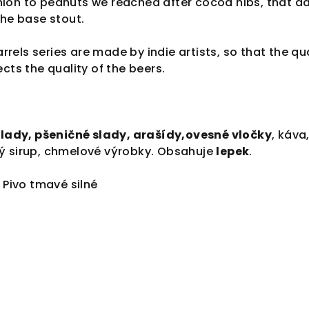
ion to peanuts we reached after cocoa nibs, that a
the base stout.
barrels series are made by indie artists, so that the qu
cts the quality of the beers.
slady, pšeničné slady, arašídy,ovesné vločky
, káva
ý sirup, chmelové výrobky. Obsahuje
lepek
.
 Pivo tmavé silné