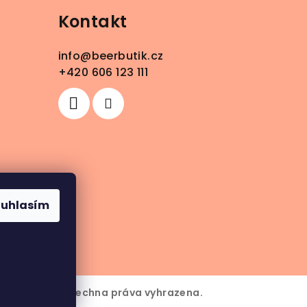
Kontakt
info
@
beerbutik.cz
+420 606 123 111
ouhlasím
6
BeerButik
. Všechna práva vyhrazena.