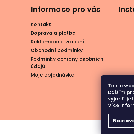
á
Informace pro vás
Ins
p
a
Kontakt
t
Doprava a platba
Reklamace a vrácení
í
Obchodní podmínky
Podmínky ochrany osobních
údajů
Moje objednávka
Tento web
Dalším pr
vyjadřujet
Více info
S
Nastave