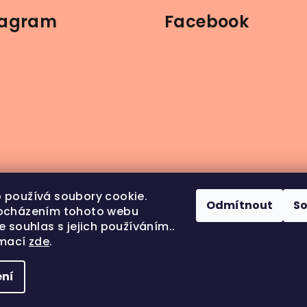
tagram
Facebook
 používá soubory cookie.
Odmítnout
S
ocházením tohoto webu
e souhlas s jejich používáním..
rmací
zde
.
ledovat na Instagramu
ní
Copyright 202