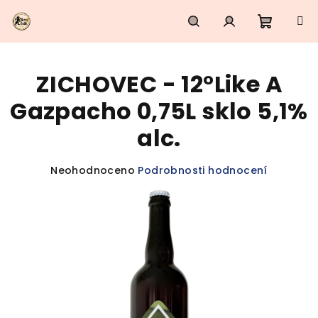
Přejít
na
obsah
Nákupn
Hledat
Přihlášení
ZICHOVEC - 12°Like A
košík
Gazpacho 0,75L sklo 5,1%
alc.
Průměrné
Neohodnoceno
Podrobnosti hodnocení
hodnocení
produktu
je
0,0
z
5
hvězdiček.