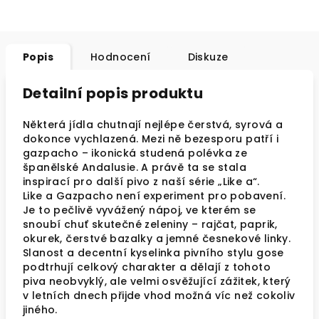
Popis
Hodnocení
Diskuze
Detailní popis produktu
Některá jídla chutnají nejlépe čerstvá, syrová a
dokonce vychlazená. Mezi ně bezesporu patří i
gazpacho – ikonická studená polévka ze
španělské Andalusie. A právě ta se stala
inspirací pro další pivo z naší série „Like a“.
Like a Gazpacho není experiment pro pobavení.
Je to pečlivě vyvážený nápoj, ve kterém se
snoubí chuť skutečné zeleniny – rajčat, paprik,
okurek, čerstvé bazalky a jemné česnekové linky.
Slanost a decentní kyselinka pivního stylu gose
podtrhují celkový charakter a dělají z tohoto
piva neobvyklý, ale velmi osvěžující zážitek, který
v letních dnech přijde vhod možná víc než cokoliv
jiného.