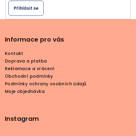
Přihlásit se
Z
á
p
Informace pro vás
a
Kontakt
t
Doprava a platba
í
Reklamace a vrácení
Obchodní podmínky
Podmínky ochrany osobních údajů
Moje objednávka
Instagram