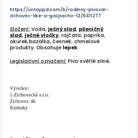
https://untappd.com/b/rodinny-pivovar-
zichovec-like-a-gazpacho-12/6411277
Složení:
Voda,
ječný slad
,
pšeničný
slad
,
ječné vločky
, rajčata, paprika,
okurek,bazalka, česnek, chmelové
produkty.
Obsahuje
lepek
.
Legislativní označení:
Pivo světlé silné.
Výrobce:
1.Zichovacká s.r.o.
Zichovec 46
Klobuky