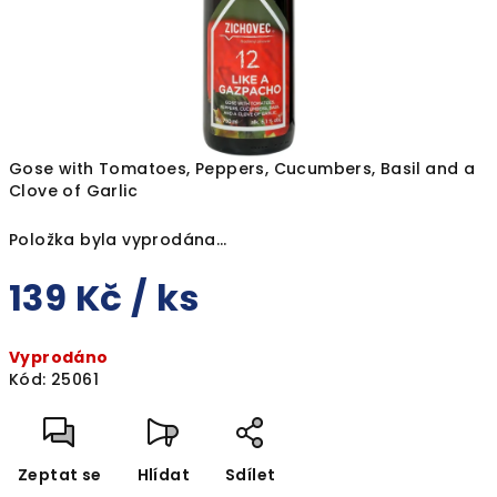
Gose with Tomatoes, Peppers, Cucumbers, Basil and a
Clove of Garlic
Položka byla vyprodána…
139 Kč
/ ks
Měrná
Vyprodáno
cena:
Kód:
25061
Zeptat se
Hlídat
Sdílet