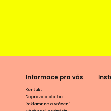
Z
á
Informace pro vás
Ins
p
a
Kontakt
t
Doprava a platba
Reklamace a vrácení
í