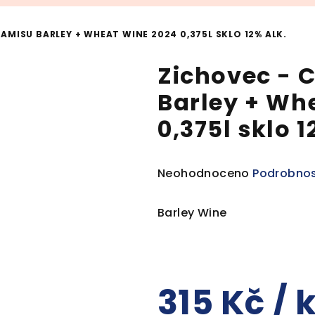
MISU BARLEY + WHEAT WINE 2024 0,375L SKLO 12% ALK.
Zichovec - 
Barley + Wh
0,375l sklo 1
Průměrné
Neohodnoceno
Podrobnos
hodnocení
produktu
Barley Wine
je
0,0
z
5
315 Kč
/ 
hvězdiček.