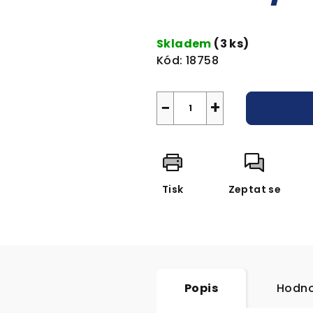
Měrná
cena:
Skladem
(3 ks)
Kód:
18758
−
+
Tisk
Zeptat se
Popis
Hodno