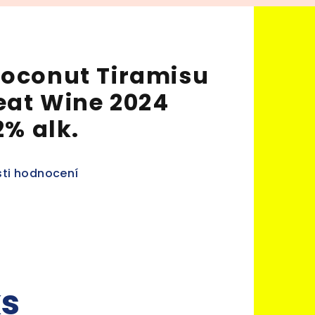
Coconut Tiramisu
eat Wine 2024
2% alk.
ti hodnocení
ks