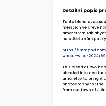
Detailní popis p
Tento blend dvou sud
měsících ve dřevě na
amarettem tak abychom
na etiketu nám poskyt
https://untappd.com
wheat-wine-2024/59
This blend of two bar
blended into one tan
amaretto to bring it c
photography for the 
from our town of Jirk