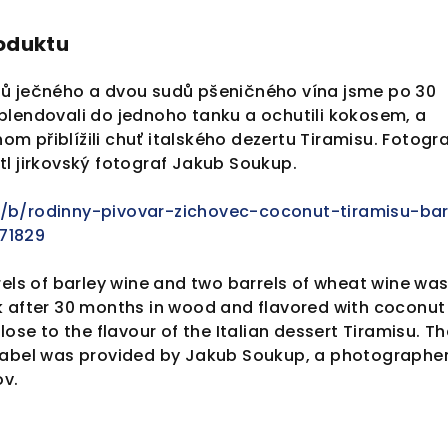
roduktu
ů ječného a dvou sudů pšeničného vína jsme po 30
blendovali do jednoho tanku a ochutili kokosem, a
 přiblížili chuť italského dezertu Tiramisu. Fotogra
l jirkovský fotograf Jakub Soukup.
/b/rodinny-pivovar-zichovec-coconut-tiramisu-bar
71829
rels of barley wine and two barrels of wheat wine wa
k after 30 months in wood and flavored with coconut
lose to the flavour of the Italian dessert Tiramisu. Th
label was provided by Jakub Soukup, a photographe
ov.