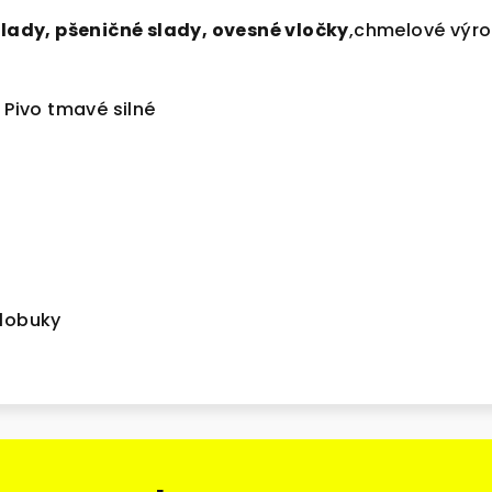
slady, pšeničné slady, ovesné vločky
,chmelové výro
 Pivo tmavé silné
Klobuky